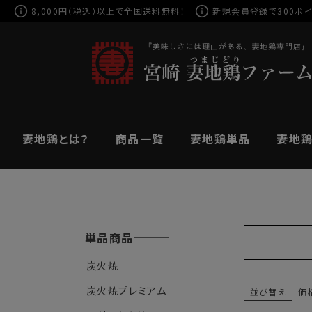
8,000円（税込）以上で全国送料無料！
新規会員登録
で300ポイ
妻地鶏とは？
商品一覧
妻地鶏単品
妻地鶏
単品商品
炭火焼
炭火焼プレミアム
並び替え
価