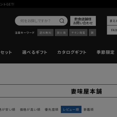
ントGET!
飲食店舗様
まと
お問い合わせ
FA
注目キーワード
送料無料
炭火焼
チキン南蛮
鍋
セット
選べるギフト
カタログギフト
季節限定
妻味屋本舗
格が安い順
価格が高い順
優先度順
レビュー順
新着順