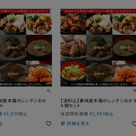
味屋本舗のレンチンおか
【送料込】妻味屋本舗のレンチンおか
ト
４個セット
格
¥
3,800
当店特別価格
¥
2,980
税込
税込
る
詳細を見る