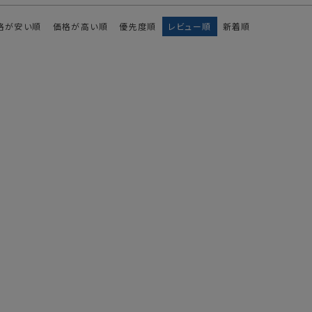
格が安い順
価格が高い順
優先度順
レビュー順
新着順