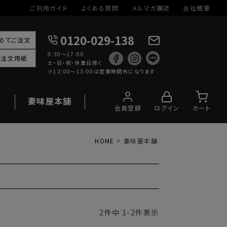
ご利用ガイド
よくある質問
メルマガ購読
会社概要
0120-029-138
めてご注文
9:30～17:00
X注文用紙
土・日・祝・休業日除く
※12:00〜13:00は営業時間外になります
妻味屋本舗
会員登録
ログイン
カート
HOME
妻味屋本舗
2
件中
1
-
2
件表示