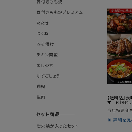
骨付きもも焼
骨付きもも焼プレミアム
たたき
つくね
みそ漬け
チキン南蛮
めしの素
ゆずごしょう
鶏鍋
生肉
【送料込】妻
ず ６個セッ
当店特別価
セット商品
詳細を見
炭火焼が入ったセット