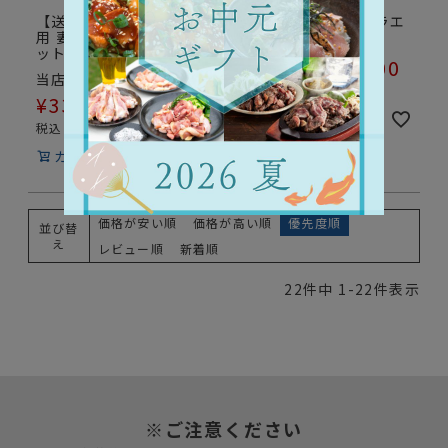
【送料込】イベント景品
【送料込】妻地鶏 バラエ
用 妻地鶏の目録ギフトセ
ティセット
ット 33,000円コース
¥
6,300
当店特別価格
当店特別価格
税込
¥
33,000
詳細を見る
税込
カートに入れる
価格が安い順
価格が高い順
優先度順
並び替
え
レビュー順
新着順
22
件中
1
-
22
件表示
※ご注意ください