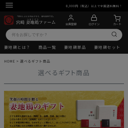
8,000円（税込）以上で全国送料無料！
会員登録
ログイン
カート
妻地鶏とは？
商品一覧
妻地鶏単品
妻地鶏セット
HOME
選べるギフト商品
選べるギフト商品