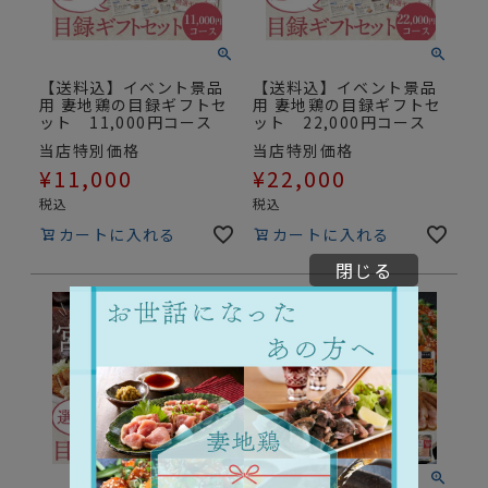
【送料込】イベント景品
【送料込】イベント景品
用 妻地鶏の目録ギフトセ
用 妻地鶏の目録ギフトセ
ット 11,000円コース
ット 22,000円コース
当店特別価格
当店特別価格
¥
11,000
¥
22,000
税込
税込
カートに入れる
カートに入れる
閉じる