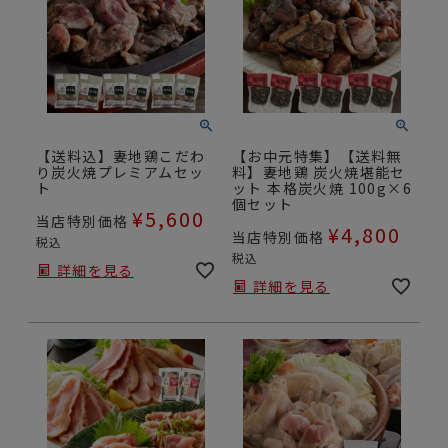
【送料込】妻地鶏こだわ
【お中元特集】【送料無
り炭火焼プレミアムセッ
料】妻地鶏 炭火焼堪能セ
ト
ット 本格炭火焼 100g×6
個セット
¥
5,600
当店特別価格
¥
4,800
当店特別価格
税込
税込
詳細を見る
詳細を見る