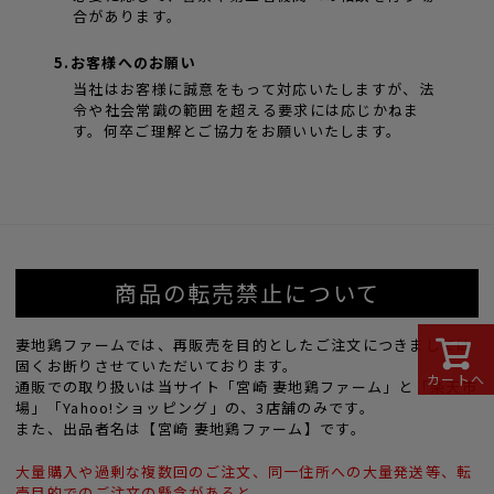
合があります。
5.お客様へのお願い
当社はお客様に誠意をもって対応いたしますが、法
令や社会常識の範囲を超える要求には応じかねま
す。何卒ご理解とご協力をお願いいたします。
商品の転売禁止について
妻地鶏ファームでは、再販売を目的としたご注文につきましては
固くお断りさせていただいております。
カートへ
通販での取り扱いは当サイト「宮崎 妻地鶏ファーム」と「楽天市
場」「Yahoo!ショッピング」の、3店舗のみです。
また、出品者名は【宮崎 妻地鶏ファーム】です。
大量購入や過剰な複数回のご注文、同一住所への大量発送等、転
売目的でのご注文の懸念があると