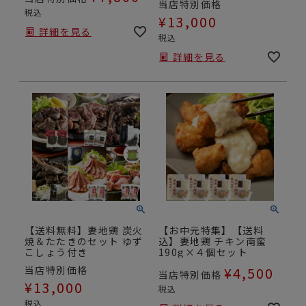
当店特別価格
税込
¥
13,000
詳細を見る
税込
詳細を見る
【送料無料】妻地鶏 炭火
【お中元特集】【送料
焼＆たたきのセット ゆず
込】妻地鶏 チキン南蛮
こしょう付き
190g×４個セット
当店特別価格
¥
4,500
当店特別価格
¥
13,000
税込
税込