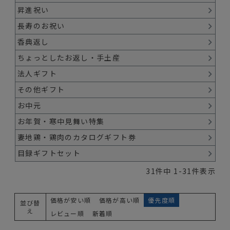
昇進祝い
長寿のお祝い
香典返し
ちょっとしたお返し・手土産
法人ギフト
その他ギフト
お中元
お年賀・寒中見舞い特集
妻地鶏・鶏肉のカタログギフト券
目録ギフトセット
31
件中
1
-
31
件表示
価格が安い順
価格が高い順
優先度順
並び替
え
レビュー順
新着順