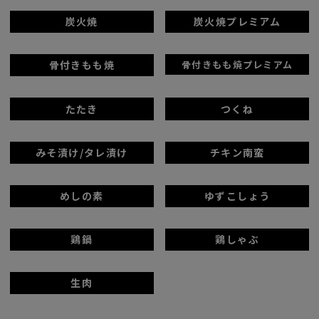
炭火焼
炭火焼プレミアム
骨付きもも焼
骨付きもも焼プレミアム
たたき
つくね
みそ漬け/タレ漬け
チキン南蛮
めしの素
ゆずこしょう
鶏鍋
鶏しゃぶ
生肉