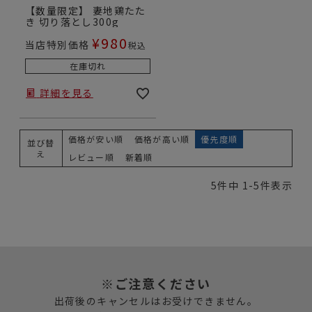
【数量限定】 妻地鶏たた
き 切り落とし300g
¥
980
当店特別価格
税込
在庫切れ
詳細を見る
価格が安い順
価格が高い順
優先度順
並び替
え
レビュー順
新着順
5
件中
1
-
5
件表示
※ご注意ください
出荷後のキャンセルはお受けできません。