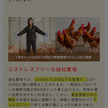
②ストレスフリーな自社農場
自社農場では、
１㎡あたり10羽以下の環境で、
120～
150日に渡り飼育をしております。一般的なブロイラ
ーの飼育日数が約50日という事と比べると、効率の悪
い生産方法かもしれません。しかし、
衛生管理された
鶏舎
の地面を自由に運動でき、時間と愛情をかけて
ス
トレスフリー
で育てる事が鶏にとっても幸せであり、