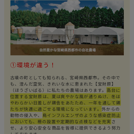
①環境が違う！
古墳の町としても知られる、宮崎県西都市。その中で
も、澄んだ空気、きれいな水に恵まれた【宝財原】
（ほうざいばる）に私たちの農場はあります。
高台に
位置する宝財原は、夏は爽やかな風が通りぬけ、冬は
やわらかい日差しが鶏舎をあたため、一年を通して鶏
たちが快適に過ごせる環境になっています。
外からの
動物の侵入や、
鳥インフルエンザのような感染症防止
においても、柵の設置や定期的な点検などを充実
さ
せ、より安心安全な商品を皆様に提供できるよう努力
しております。