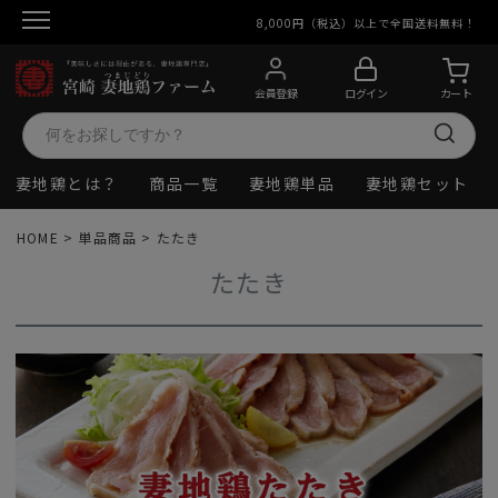
8,000円（税込）以上で全国送料無料！
会員登録
ログイン
カート
妻地鶏とは？
商品一覧
妻地鶏単品
妻地鶏セット
HOME
単品商品
たたき
たたき