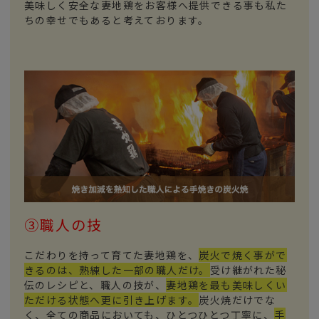
美味しく安全な妻地鶏をお客様へ提供できる事も私た
ちの幸せでもあると考えております。
③職人の技
こだわりを持って育てた妻地鶏を、
炭火で焼く事がで
きるのは、熟練した一部の職人だけ。
受け継がれた秘
伝のレシピと、職人の技が、
妻地鶏を最も美味しくい
ただける状態へ更に引き上げます。
炭火焼だけでな
く、全ての商品においても、ひとつひとつ丁寧に、
手