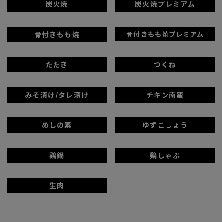
炭火焼
炭火焼プレミアム
骨付きもも焼
骨付きもも焼プレミアム
たたき
つくね
みそ漬け/タレ漬け
チキン南蛮
めしの素
ゆずこしょう
鶏鍋
鶏しゃぶ
生肉