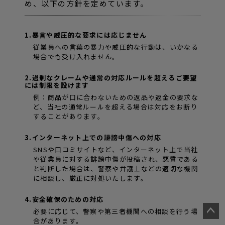
め、以下の方針を定めています。
1.暴言や威圧的な要求には応じません
従業員への言葉の暴力や威圧的な行動は、いかなる
場合でも受け入れません。
2.過剰なクレームや通常の対応ルールを超えるご要望
には制限を設けます
例：商品が口に合わないための返品や返金の要求な
ど、当社の通常ルールを超える場合は対応をお断り
することがあります。
3.インターネット上での誹謗中傷への対応
SNSや口コミサイトなど、インターネット上で当社
や従業員に対する誹謗中傷が投稿され、悪質である
と判断した場合は、警察や弁護士などの適切な機関
に相談し、厳正に対処いたします。
4.安全確保のための対応
必要に応じて、警察や第三者機関への相談を行う場
合があります。
ペー