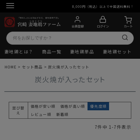
8,000円（税込）以上で全国送料無料！
会員登録
ログイン
カート
妻地鶏とは？
商品一覧
妻地鶏単品
妻地鶏セット
HOME
セット商品
炭火焼が入ったセット
炭火焼が入ったセット
価格が安い順
価格が高い順
優先度順
並び替
え
レビュー順
新着順
7
件中
1
-
7
件表示