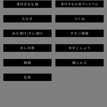
骨付きもも焼
骨付きもも焼プレミアム
たたき
つくね
みそ漬け/タレ漬け
チキン南蛮
めしの素
ゆずこしょう
鶏鍋
鶏しゃぶ
生肉