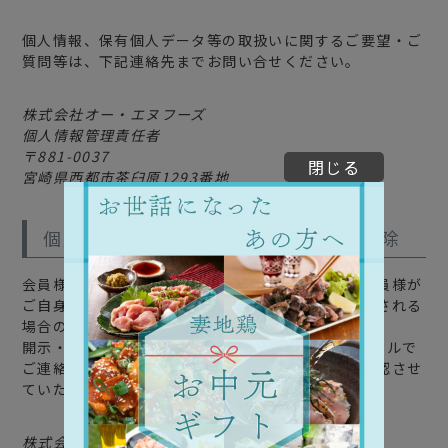
個人情報、保有個人データ等の取扱いに関するご要望・ご
質問等は、下記連絡先までお問い合せください。
株式会社オー・エヌフーズ
個人情報管理責任者
881-0037
閉じる
宮崎県西都市茶臼原1293番地
個人情報の管理者及び開示・訂正・削除
会員様の個人情報の管理者の所属、連絡先及び、会員様が
ご自身の個人情報について開示・訂正・削除を希望される
場合の連絡先を下記に示します。
開示・訂正・削除を希望される場合は、電話、Eメールで
ご連絡ください。その際にはご本人であることを確認させ
ていただきますので、ご了承ください。
株式会社オー・エヌフーズ