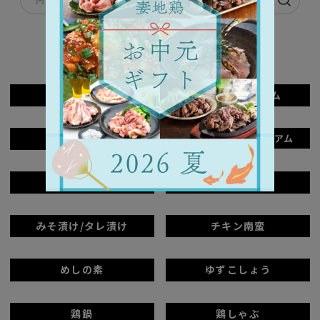
単品商品一覧
炭火焼
炭火焼プレミアム
骨付きもも焼
骨付きもも焼プレミアム
たたき
つくね
みそ漬け/タレ漬け
チキン南蛮
めしの素
ゆずこしょう
鶏鍋
鶏しゃぶ