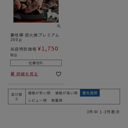
妻地鶏 炭火焼プレミアム
200ｇ
¥
1,750
当店特別価格
税込
在庫切れ
詳細を見る
価格が安い順
価格が高い順
優先度順
並び替
え
レビュー順
新着順
3
件中
1
-
3
件表示