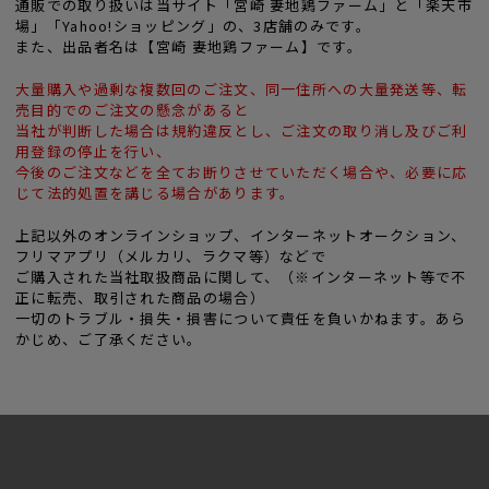
通販での取り扱いは当サイト「宮崎 妻地鶏ファーム」と「楽天市
場」「Yahoo!ショッピング」の、3店舗のみです。
また、出品者名は【宮崎 妻地鶏ファーム】です。
大量購入や過剰な複数回のご注文、同一住所への大量発送等、転
売目的でのご注文の懸念があると
当社が判断した場合は規約違反とし、ご注文の取り消し及びご利
用登録の停止を行い、
今後のご注文などを全てお断りさせていただく場合や、必要に応
じて法的処置を講じる場合があります。
上記以外のオンラインショップ、インターネットオークション、
フリマアプリ（メルカリ、ラクマ等）などで
ご購入された当社取扱商品に関して、（※インターネット等で不
正に転売、取引された商品の場合）
一切のトラブル・損失・損害について責任を負いかねます。あら
かじめ、ご了承ください。