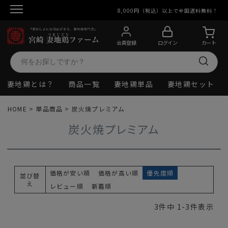
8,000円（税込）以上で全国送料無料！
会員登録
ログイン
カート
妻地鶏とは？
商品一覧
妻地鶏単品
妻地鶏セット
HOME
単品商品
炭火焼プレミアム
炭火焼プレミアム
価格が安い順
価格が高い順
優先度順
並び替
え
レビュー順
新着順
3
件中
1
-
3
件表示