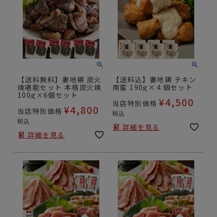
【送料無料】妻地鶏 炭火
【送料込】妻地鶏 チキン
焼堪能セット 本格炭火焼
南蛮 190g×４個セット
100g×6個セット
¥
4,500
当店特別価格
¥
4,800
当店特別価格
税込
税込
詳細を見る
詳細を見る