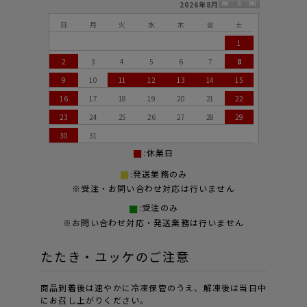
2026年8月
日
月
火
水
木
金
土
1
2
3
4
5
6
7
8
9
10
11
12
13
14
15
16
17
18
19
20
21
22
23
24
25
26
27
28
29
30
31
:休業日
:発送業務のみ
※受注・お問い合わせ対応は行いません
:受注のみ
※お問い合わせ対応・発送業務は行いません
たたき・ユッケのご注意
商品到着後は速やかに冷凍保管のうえ、解凍後は当日中
にお召し上がりください。