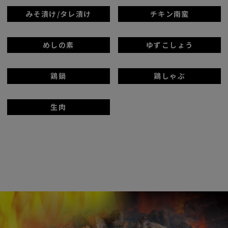
みそ漬け/タレ漬け
チキン南蛮
めしの素
ゆずこしょう
鶏鍋
鶏しゃぶ
生肉