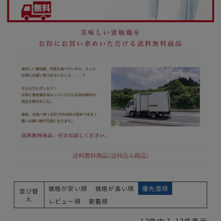
価格が安い順
価格が高い順
優先度順
並び替
え
レビュー順
新着順
13
件中
1
-
13
件表示