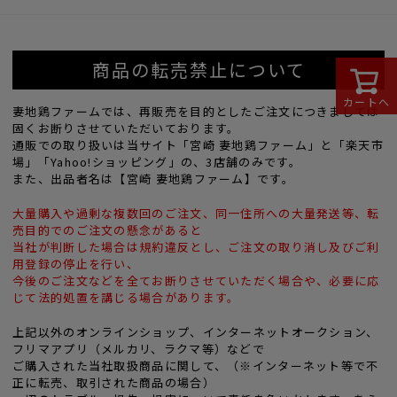
商品の転売禁止について
カートへ
妻地鶏ファームでは、再販売を目的としたご注文につきましては
固くお断りさせていただいております。
通販での取り扱いは当サイト「宮崎 妻地鶏ファーム」と「楽天市
場」「Yahoo!ショッピング」の、3店舗のみです。
また、出品者名は【宮崎 妻地鶏ファーム】です。
大量購入や過剰な複数回のご注文、同一住所への大量発送等、転
売目的でのご注文の懸念があると
当社が判断した場合は規約違反とし、ご注文の取り消し及びご利
用登録の停止を行い、
今後のご注文などを全てお断りさせていただく場合や、必要に応
じて法的処置を講じる場合があります。
上記以外のオンラインショップ、インターネットオークション、
フリマアプリ（メルカリ、ラクマ等）などで
ご購入された当社取扱商品に関して、（※インターネット等で不
正に転売、取引された商品の場合）