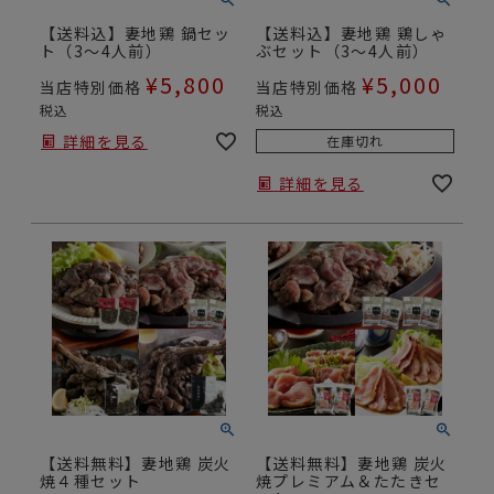
【送料込】妻地鶏 鍋セッ
【送料込】妻地鶏 鶏しゃ
ト（3～4人前）
ぶセット（3～4人前）
¥
5,800
¥
5,000
当店特別価格
当店特別価格
税込
税込
詳細を見る
在庫切れ
詳細を見る
【送料無料】妻地鶏 炭火
【送料無料】妻地鶏 炭火
焼４種セット
焼プレミアム＆たたきセ