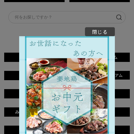
閉じる
単品商品一覧
炭火焼
炭火焼プレミアム
骨付きもも焼
骨付きもも焼プレミアム
たたき
つくね
みそ漬け/タレ漬け
チキン南蛮
めしの素
ゆずこしょう