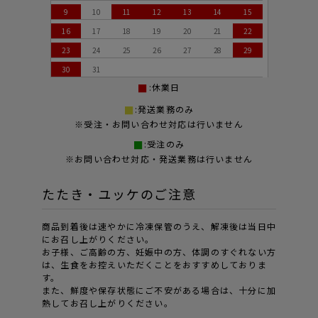
9
10
11
12
13
14
15
16
17
18
19
20
21
22
23
24
25
26
27
28
29
30
31
:休業日
:発送業務のみ
※受注・お問い合わせ対応は行いません
:受注のみ
※お問い合わせ対応・発送業務は行いません
たたき・ユッケのご注意
商品到着後は速やかに冷凍保管のうえ、解凍後は当日中
にお召し上がりください。
お子様、ご高齢の方、妊娠中の方、体調のすぐれない方
は、生食をお控えいただくことをおすすめしておりま
す。
また、鮮度や保存状態にご不安がある場合は、十分に加
熱してお召し上がりください。