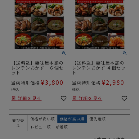
【送料込】妻味屋本舗の
【送料込】妻味屋本舗の
レンチンおかず ６個セ
レンチンおかず ４個セッ
ット
ト
¥
3,800
¥
2,980
当店特別価格
当店特別価格
税込
税込
詳細を見る
詳細を見る
価格が安い順
価格が高い順
優先度順
並び替
え
レビュー順
新着順