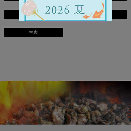
鶏鍋
鶏しゃぶ
生肉