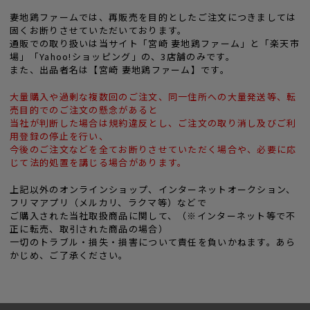
妻地鶏ファームでは、再販売を目的としたご注文につきましては
固くお断りさせていただいております。
通販での取り扱いは当サイト「宮崎 妻地鶏ファーム」と「楽天市
場」「Yahoo!ショッピング」の、3店舗のみです。
また、出品者名は【宮崎 妻地鶏ファーム】です。
大量購入や過剰な複数回のご注文、同一住所への大量発送等、転
売目的でのご注文の懸念があると
当社が判断した場合は規約違反とし、ご注文の取り消し及びご利
用登録の停止を行い、
今後のご注文などを全てお断りさせていただく場合や、必要に応
じて法的処置を講じる場合があります。
上記以外のオンラインショップ、インターネットオークション、
フリマアプリ（メルカリ、ラクマ等）などで
ご購入された当社取扱商品に関して、（※インターネット等で不
正に転売、取引された商品の場合）
一切のトラブル・損失・損害について責任を負いかねます。あら
かじめ、ご了承ください。