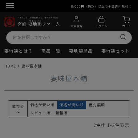
8,000円（税込）以上で全国送料無料！
会員登録
ログイン
カート
妻地鶏とは？
商品一覧
妻地鶏単品
妻地鶏セット
HOME
妻味屋本舗
妻味屋本舗
価格が安い順
価格が高い順
優先度順
並び替
え
レビュー順
新着順
2
件中
1
-
2
件表示