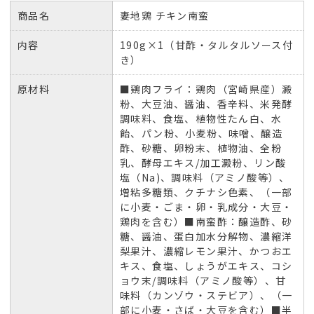
商品名
妻地鶏 チキン南蛮
内容
190g×1（甘酢・タルタルソース付
き）
原材料
■鶏肉フライ：鶏肉（宮崎県産）澱
粉、大豆油、醤油、香辛料、米発酵
調味料、食塩、植物性たん白、水
飴、パン粉、小麦粉、味噌、醸造
酢、砂糖、卵粉末、植物油、全粉
乳、酵母エキス/加工澱粉、リン酸
塩（Na)、調味料（アミノ酸等）、
増粘多糖類、クチナシ色素、（一部
に小麦・ごま・卵・乳成分・大豆・
鶏肉を含む）■南蛮酢：醸造酢、砂
糖、醤油、蛋白加水分解物、濃縮洋
梨果汁、濃縮レモン果汁、かつおエ
キス、食塩、しょうがエキス、コシ
ョウ末/調味料（アミノ酸等）、甘
味料（カンゾウ・ステビア）、（一
部に小麦・さば・大豆を含む）■半