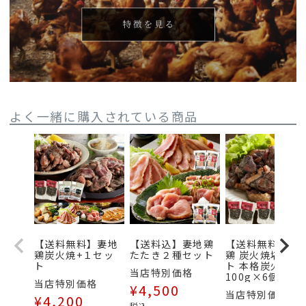
よく一緒に購入されている商品
【送料無料】妻地
【送料込】妻地鶏
【送料無料】妻
鶏炭火焼+１セッ
たたき２種セット
鶏 炭火焼堪能セ
ト
ト 本格炭火焼
当店特別価格
100g×6個セッ
当店特別価格
¥
4,500
当店特別価格
¥
4,200
税込