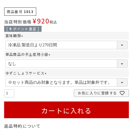
商品番号
1013
¥
920
当店特別価格
税込
[
9
ポイント進呈 ]
賞味期限
(
必
須
単品商品の手土産用小袋
)
(
必
須
ゆずこしょうサービス
)
(
必
須
お気に入りに登録する
)
カートに入れる
返品特約について