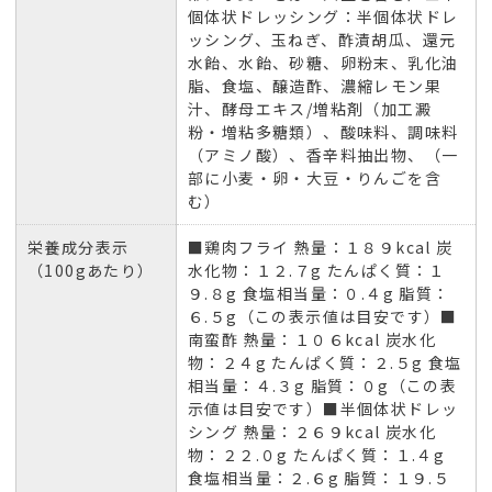
個体状ドレッシング：半個体状ドレ
ッシング、玉ねぎ、酢漬胡瓜、還元
水飴、水飴、砂糖、卵粉末、乳化油
脂、食塩、醸造酢、濃縮レモン果
汁、酵母エキス/増粘剤（加工澱
粉・増粘多糖類）、酸味料、調味料
（アミノ酸）、香辛料抽出物、（一
部に小麦・卵・大豆・りんごを含
む）
栄養成分表示
■鶏肉フライ 熱量：１８９kcal 炭
（100gあたり）
水化物：１２.７g たんぱく質：１
９.８g 食塩相当量：０.４g 脂質：
６.５g（この表示値は目安です）■
南蛮酢 熱量：１０６kcal 炭水化
物：２４g たんぱく質：２.５g 食塩
相当量：４.３g 脂質：０g（この表
示値は目安です）■半個体状ドレッ
シング 熱量：２６９kcal 炭水化
物：２２.０g たんぱく質：１.４g
食塩相当量：２.６g 脂質：１９.５