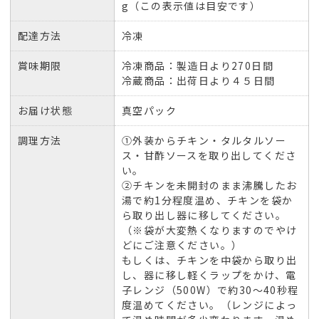
g（この表示値は目安です）
配達方法
冷凍
賞味期限
冷凍商品：製造日より270日間
冷蔵商品：出荷日より４５日間
お届け状態
真空パック
調理方法
①外装からチキン・タルタルソー
ス・甘酢ソースを取り出してくださ
い。
②チキンを未開封のまま沸騰したお
湯で約1分程度温め、チキンを袋か
ら取り出し器に移してください。
（※袋が大変熱くなりますのでやけ
どにご注意ください。）
もしくは、チキンを中袋から取り出
し、器に移し軽くラップをかけ、電
子レンジ（500W）で約30〜40秒程
度温めてください。（レンジによっ