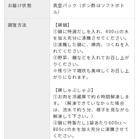
お届け状態
真空パック（ポン酢はソフトボト
ル）
調理方法
【鶏鍋】
①鍋に特選だしを入れ、400ccの水
を加え充分に沸騰させてください。
②沸騰した鍋に、鶏肉、つくねを入
れてください。
③野菜、麺などを入れてお召し上が
りください。
※残り汁で雑炊も美味しくお召し上
がりになれます。
【鶏しゃぶしゃぶ】
①お肉を冷蔵庫で約６時間解凍しま
す。（解凍できていなかった場合
は、流水で約５分、様子を見ながら
解凍して下さい。）
②鍋に特製だし1袋あたり600cc〜
800ccの水を加え充分に沸騰させて
ください。