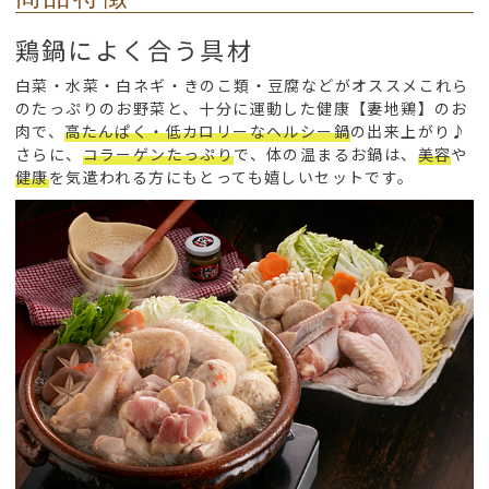
鶏鍋によく合う具材
白菜・水菜・白ネギ・きのこ類・豆腐などがオススメこれら
のたっぷりのお野菜と、十分に運動した健康【妻地鶏】のお
肉で、
高たんぱく・低カロリーなヘルシー鍋
の出来上がり♪
さらに、
コラーゲンたっぷり
で、体の温まるお鍋は、
美容
や
健康
を気遣われる方にもとっても嬉しいセットです。