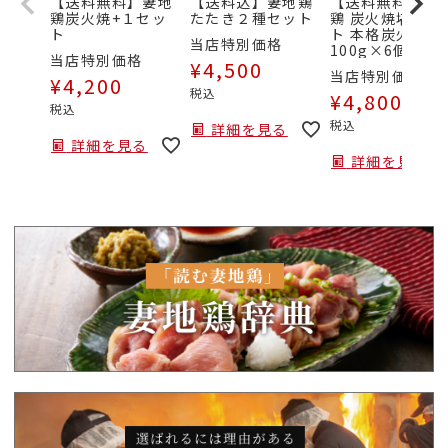
【送料無料】妻地
【送料込】妻地鶏
【送料無料】妻
鶏炭火焼+１セッ
たたき２種セット
鶏 炭火焼堪能セ
ト
ト 本格炭火焼
当店特別価格
100g×6個セッ
当店特別価格
¥
4,500
当店特別価格
¥
4,200
税込
¥
4,800
税込
税込
詳細を見る
詳細を見る
詳細を見る