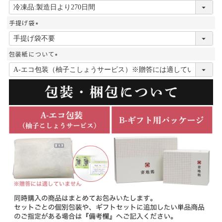
(
必
須
手提げ袋
)
(
必
須
包装紙について
)
(
必
須
)