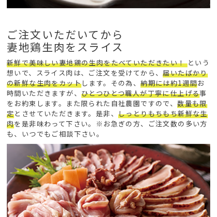
ご注文いただいてから
妻地鶏生肉をスライス
新鮮で美味しい妻地鶏の生肉をたべていただきたい！
という
想いで、スライス肉は、ご注文を受けてから、
届いたばかり
の新鮮な生肉をカット
します。その為、
納期には約1週間
お
時間いただきますが、
ひとつひとつ職人が丁寧に仕上げる
事
をお約束します。また限られた自社農園ですので、
数量も限
定
とさせていただきます。是非、
しっとりもちもち新鮮な生
肉
を是非味わって下さい。※お急ぎの方、ご注文数の多い方
も、いつでもご相談下さい。