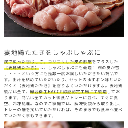
妻地鶏たたきをしゃぶしゃぶに
炭で炙った香ばしさ。コリコリした皮の触感
をプラスした
【妻地鶏たたき】
は、しゃぶしゃぶにも最適！ 鶏の皮が苦
手・・・という方にも是非一度お試しいただきたい商品で
す。出汁を絡めていただいたり、セットのゆずポン酢といた
だくと【妻地鶏たたき】を香りよくいただけますよ。妻地鶏
製品は全て、
総合衛生HACCP認証認定工場にて製造
してお
ります。商品は全てカット後食品トレーに並べ、すぐに真
空、冷凍処理。なのでご家庭では、解凍後袋から取り出し、
トレーの底を拭いていただければ、そのままでも食卓へ並べ
ていただく事もできます。