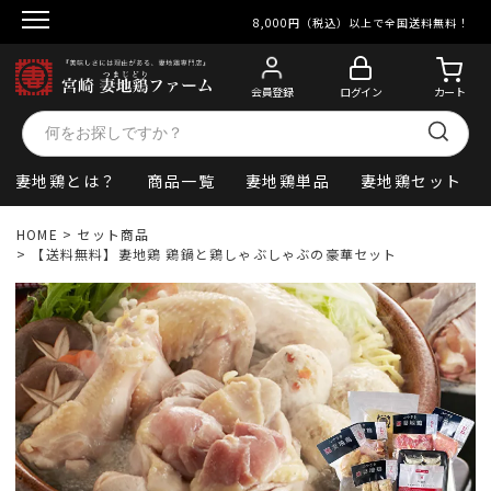
8,000円（税込）以上で全国送料無料！
会員登録
ログイン
カート
妻地鶏とは？
商品一覧
妻地鶏単品
妻地鶏セット
HOME
セット商品
【送料無料】妻地鶏 鶏鍋と鶏しゃぶしゃぶの豪華セット