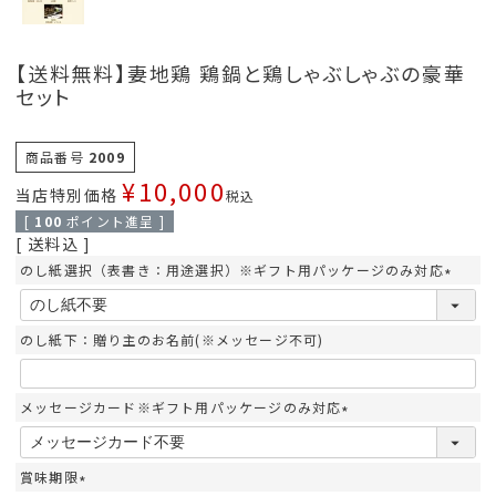
【送料無料】妻地鶏 鶏鍋と鶏しゃぶしゃぶの豪華
セット
商品番号
2009
¥
10,000
当店特別価格
税込
[
100
ポイント進呈 ]
送料込
のし紙選択（表書き：用途選択）※ギフト用パッケージのみ対応
(
必
須
のし紙下：贈り主のお名前(※メッセージ不可)
)
メッセージカード※ギフト用パッケージのみ対応
(
必
須
賞味期限
)