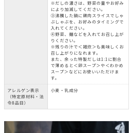
※だしの濃さは、野菜の量やお好み
により加減してください。
③沸騰した鍋に鶏肉スライスでしゃ
ぶしゃぶを、お好みのタイミングで
入れてください。
④野菜、麺などを入れてお召し上が
りください。
※残りの汁で＜雑炊＞も美味しくお
召し上がりになれます。
また、余った特製だしは1:1に割合
で薄めると＜卵スープ＞や＜わかめ
スープ＞などにお使いいただけま
す。
アレルゲン表示
小麦・乳成分
（特定原材料・法
令8品目）