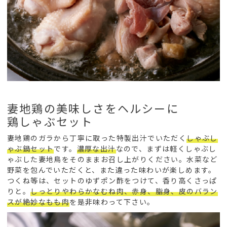
妻地鶏の美味しさをヘルシーに
鶏しゃぶセット
妻地鶏のガラから丁寧に取った特製出汁でいただく
しゃぶし
ゃぶ鍋セット
です。
濃厚な出汁
なので、まずは軽くしゃぶし
ゃぶした妻地鳥をそのままお召し上がりください。水菜など
野菜を包んでいただくと、また違った味わいが楽しめます。
つくね等は、セットのゆずポン酢をつけて、香り高くさっぱ
りと。
しっとりやわらかなむね肉、赤身、脂身、皮のバラン
スが絶妙なもも肉
を是非味わって下さい。