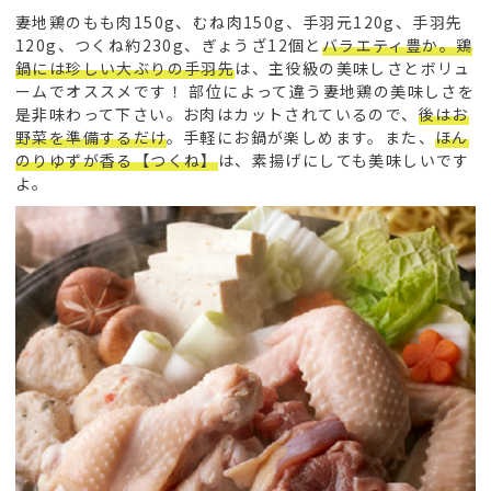
妻地鶏のもも肉150g、むね肉150g、手羽元120g、手羽先
120g、つくね約230g、ぎょうざ12個と
バラエティ豊か。鶏
鍋には珍しい大ぶりの手羽先
は、主役級の美味しさとボリュ
ームでオススメです！ 部位によって違う妻地鶏の美味しさを
是非味わって下さい。お肉はカットされているので、
後はお
野菜を準備するだけ
。手軽にお鍋が楽しめます。また、
ほん
のりゆずが香る【つくね】
は、素揚げにしても美味しいです
よ。