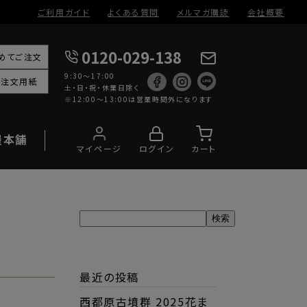
ご利用ガイド
よくある質問
メルマガ購読
会社概要
0120-029-138
めてご注文
9:30～17:00
X注文用紙
土・日・祝・休業日除く
※12:00〜13:00は営業時間外になります
屋本舗
マイページ
ログイン
カート
最近の投稿
西都原古墳群 2025花ま