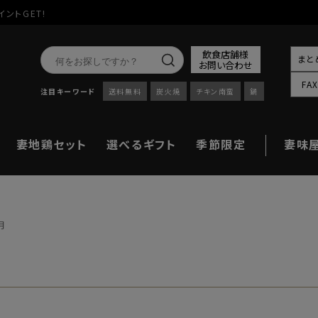
イントGET!
飲食店舗様
まと
お問い合わせ
FA
注目キーワード
送料無料
炭火焼
チキン南蛮
鍋
妻地鶏セット
選べるギフト
季節限定
妻味
月