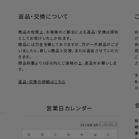
返品・交換について
商品の性質上、お客様のご都合による返品・交換は原則
W
としてお受けいたしかねます。
け
商品には万全を期しておりますが、万が一不良品がござ
休
いましたら、新しい商品と交換、または返金させていただ
認
きます。
ご
商品到着より3日以内にご連絡の上、返品をお願いしま
さ
す。
フ
返品・交換の詳細はこちら
9
※
営業日カレンダー
株
2026年8月
崎
全
妻
日
月
火
水
木
金
土