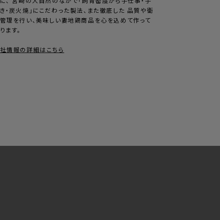
に、 宮崎の大自然のなかで「飼育密度から手仕事・手
き・炭火焼」にこだわった製法、また徹底した 品質や衛
管理を行い、美味しい妻地鶏商品を心を込めて作って
ります。
社情報の詳細はこちら