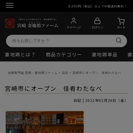
8,000円（税込）以上で全国送料無料！
マイページ
ログイン
カート
妻地鶏とは？
商品カテゴリー
妻地鶏単品
妻
地鶏専門店 宮崎・妻地鶏ファーム
>
日記
>
宮崎市にオープン 佳肴わたなべ
宮崎市にオープン 佳肴わたなべ
日記 | 2021年02月26日（金）