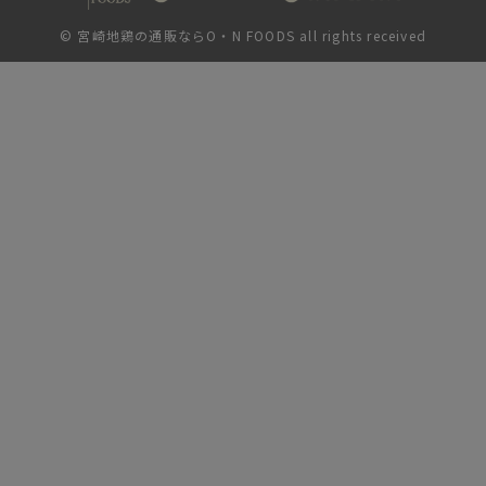
©
宮崎地鶏の通販ならO・N FOODS
all rights received