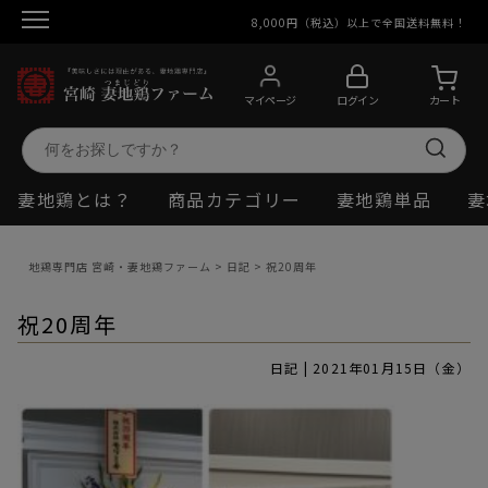
8,000円（税込）以上で全国送料無料！
マイページ
ログイン
カート
妻地鶏とは？
商品カテゴリー
妻地鶏単品
妻
地鶏専門店 宮崎・妻地鶏ファーム
>
日記
>
祝20周年
祝20周年
日記 | 2021年01月15日（金）