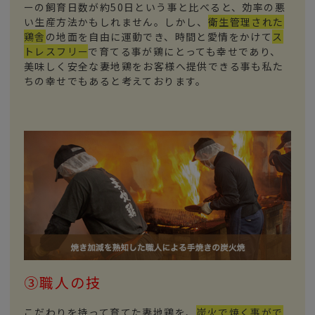
ーの飼育日数が約50日という事と比べると、効率の悪
い生産方法かもしれません。しかし、
衛生管理された
鶏舎
の地面を自由に運動でき、時間と愛情をかけて
ス
トレスフリー
で育てる事が鶏にとっても幸せであり、
美味しく安全な妻地鶏をお客様へ提供できる事も私た
ちの幸せでもあると考えております。
③職人の技
こだわりを持って育てた妻地鶏を、
炭火で焼く事がで