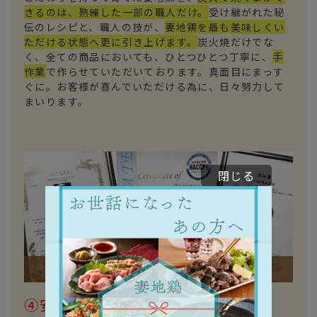
きるのは、熟練した一部の職人だけ。
受け継がれた秘
伝のレシピと、職人の技が、
妻地鶏を最も美味しくい
ただける状態へ更に引き上げます。
炭火焼だけでな
く、全ての商品においても、ひとつひとつ丁寧に、
手
作業
で作らせていただいております。真面目にまっす
ぐに。お客様が喜んでいただける為に、日々努力して
まいります。
閉じる
④安心の衛生管理