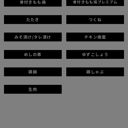
骨付きもも焼
骨付きもも焼プレミアム
たたき
つくね
みそ漬け/タレ漬け
チキン南蛮
めしの素
ゆずこしょう
鶏鍋
鶏しゃぶ
生肉