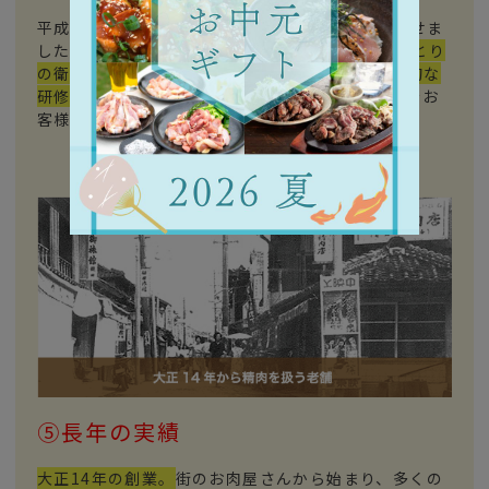
平成30年2月より、
HACCP対応の新工場を稼働
させま
した。 しかし、
最も大切なのは、従業員ひとりひとり
の衛生管理への意識。外部の専門家を招いた定期的な
研修や指導
で、もっと安心していただける妻地鶏をお
客様へ提供してまいります。
⑤長年の実績
大正14年の創業。
街のお肉屋さんから始まり、多くの