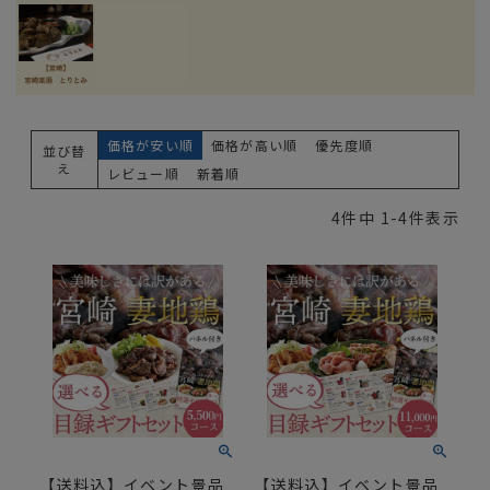
価格が安い順
価格が高い順
優先度順
並び替
え
レビュー順
新着順
4
件中
1
-
4
件表示
【送料込】イベント景品
【送料込】イベント景品